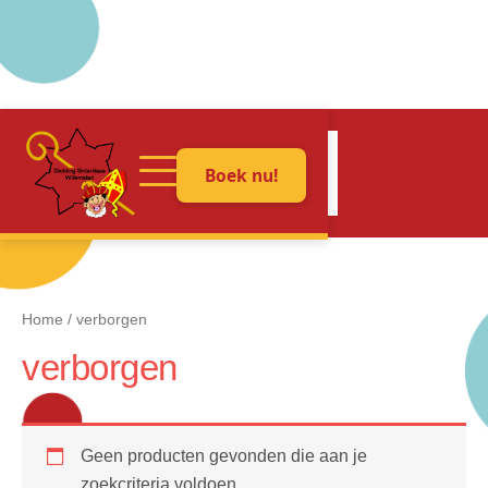
Ga
naar
Boek nu!
de
inhoud
Home
/ verborgen
verborgen
Geen producten gevonden die aan je
zoekcriteria voldoen.