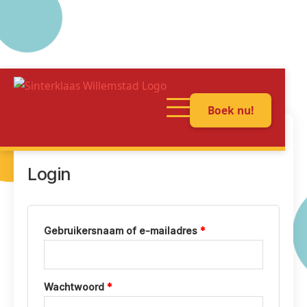
Ga
naar
Boek nu!
de
inhoud
MIJN ACCOUNT
Login
Vereist
Gebruikersnaam of e-mailadres
*
Vereist
Wachtwoord
*